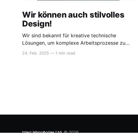
Wir können auch stilvolles
Design!
Wir sind bekannt für kreative technische
Lösungen, um komplexe Arbeitsprozesse zu
digitalisieren und Daten miteinander zu
24. Feb. 2025
—
1 min read
verknüpfen. Wir sind sehr stolz, für unseren
Kunden RIWAX-Chemie AG eine optisch
elegante App entwickelt zu haben, welche für
ihre internationalen Yachtkunden zur Verfügung
steht und Premiere auf einer Yacht-Messe in
Holland feiert. 🔊 Quote
triarc laboratories Ltd.
© 2026