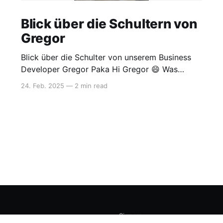
Blick über die Schultern von
Gregor
Blick über die Schulter von unserem Business
Developer Gregor Paka Hi Gregor 😄 Was
machst du gerade, also jetzt, in diesem
24. Feb. 2025
—
2 min read
Moment? Seit meinem Einstieg bei Triarc als
Business Developer im September 2024 liegt
mein Fokus darauf, sämtliche Sales-Prozesse zu
hinterfragen und zu optimieren. Derzeit arbeite
ich aktiv an der Vermarktung
Sign up