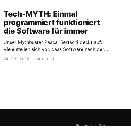
Tech-MYTH: Einmal
programmiert funktioniert
die Software für immer
Unser Mythbuster Pascal Bertschi deckt auf:
Viele stellen sich vor, dass Software nach der
Fertigstellung einfach „fertig“ ist. Doch die
24. Feb. 2025
—
1 min read
Realität sieht anders aus: Software ist ein
lebendiges Produkt, das kontinuierlich gepflegt,
optimiert und angepasst werden sollte. Warum
ist das so? ➡️ Technologische Entwicklungen:
Neue Plattformen und
Anwendungsmöglichkeiten verändern die
Ausgangslage.
Powered by Ghost