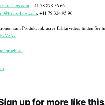
riarc-labs.com
, +41 78 878 56 66
bm@triarc-labs.com
, +41 79 324 95 96
ionen zum Produkt inklusive Erklärvideo, finden Sie hi
djbzVzAx
ne
#brochure
em
Sign up for more like this