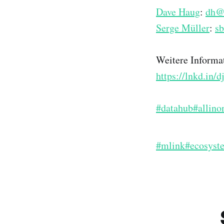
Dave Haug
:
dh@t
Serge Müller
:
s
Weitere Informat
https://lnkd.in/
#datahub
#allino
#mlink
#ecosyst