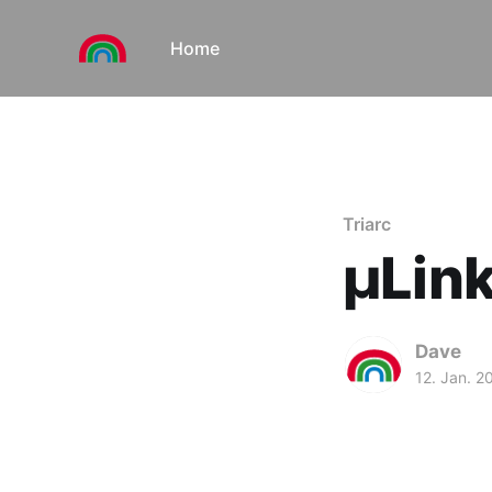
Home
Triarc
μLin
Dave
12. Jan. 2