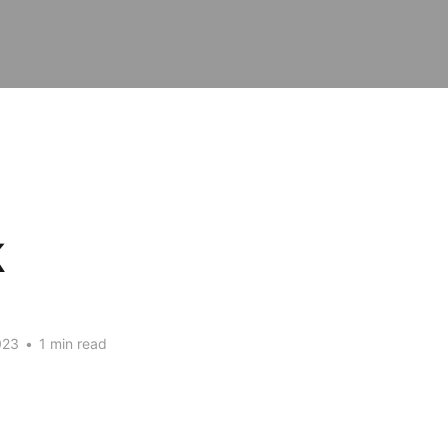
k
023
•
1 min read